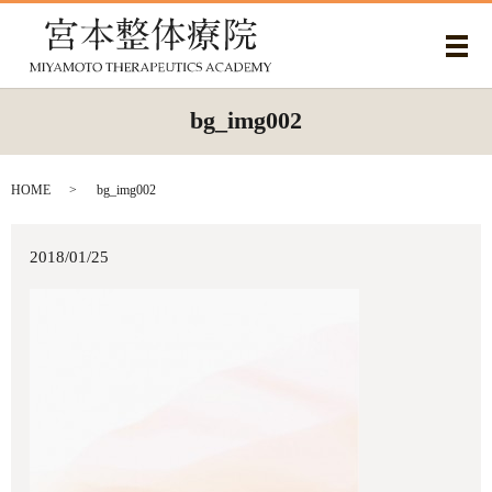
メ
bg_img002
HOME
bg_img002
2018/01/25