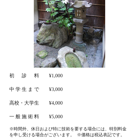
初 診 料 ¥1,000
中 学 生 ま で ¥3,000
高校・大学生 ¥4,000
一 般 施 術 料 ¥5,000
※時間外、休日および特に技術を要する場合には、特別料金
を申し受ける場合がございます。 ※価格は税込表記です。